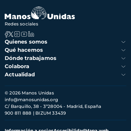
navegación
Redes sociales
Navegación
Quienes somos
principal
Qué hacemos
Dónde trabajamos
Colabora
Actualidad
Información
© 2026 Manos Unidas
de
info@manosunidas.org
contacto
C/ Barquillo, 38 - 3º28004 - Madrid, España
900 811 888
BIZUM 33439
Menú
Información a socios
Accesibilidad
Mapa web