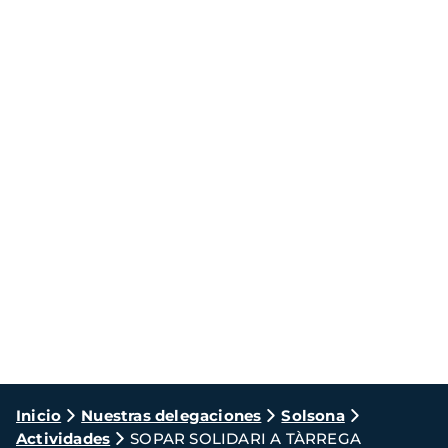
Ruta
Inicio
Nuestras delegaciones
Solsona
Actividades
SOPAR SOLIDARI A TÀRREGA
de