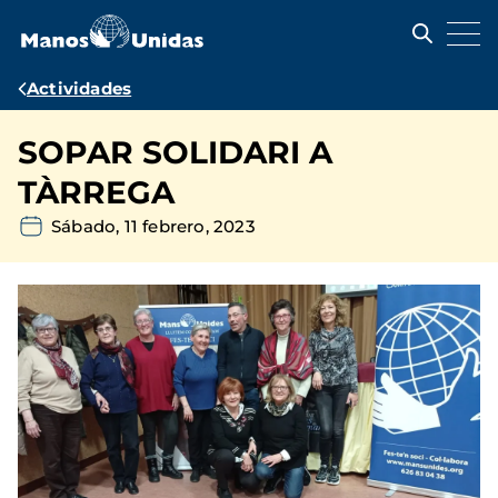
Pasar
al
contenido
principal
Ruta
Actividades
de
SOPAR SOLIDARI A
navegación
TÀRREGA
Sábado, 11 febrero, 2023