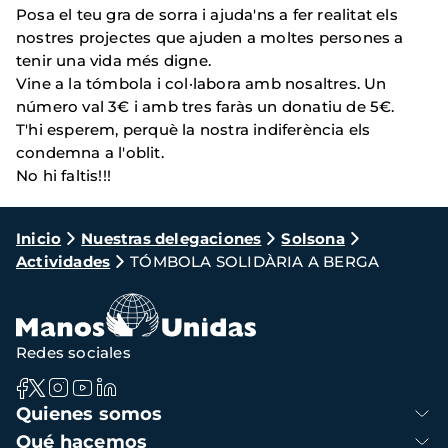
Posa el teu gra de sorra i ajuda'ns a fer realitat els
nostres projectes que ajuden a moltes persones a
tenir una vida més digne.
Vine a la tómbola i col·labora amb nosaltres. Un
número val 3€ i amb tres faràs un donatiu de 5€.
T'hi esperem, perquè la nostra indiferència els
condemna a l'oblit.
No hi faltis!!!
Ruta
Inicio
Nuestras delegaciones
Solsona
Actividades
TÓMBOLA SOLIDÀRIA A BERGA
de
navegación
Redes sociales
Navegación
Quienes somos
principal
Qué hacemos