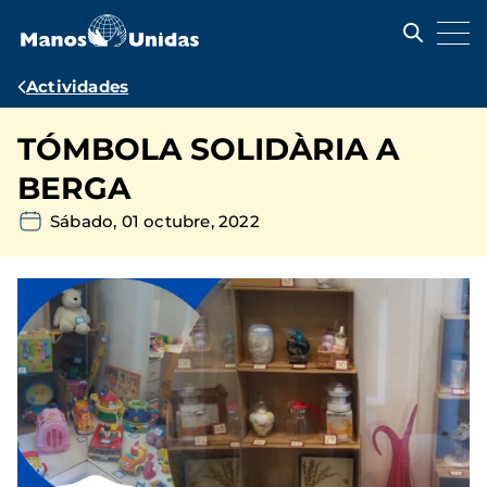
Pasar
al
contenido
principal
Ruta
Actividades
de
TÓMBOLA SOLIDÀRIA A
navegación
BERGA
Sábado, 01 octubre, 2022