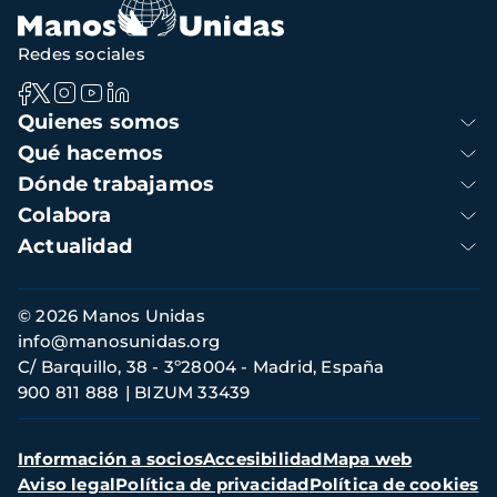
Redes sociales
Navegación
Quienes somos
principal
Qué hacemos
Dónde trabajamos
Colabora
Actualidad
Información
© 2026 Manos Unidas
de
info@manosunidas.org
contacto
C/ Barquillo, 38 - 3º28004 - Madrid, España
900 811 888
BIZUM 33439
Menú
Información a socios
Accesibilidad
Mapa web
secundario
Aviso legal
Política de privacidad
Política de cookies