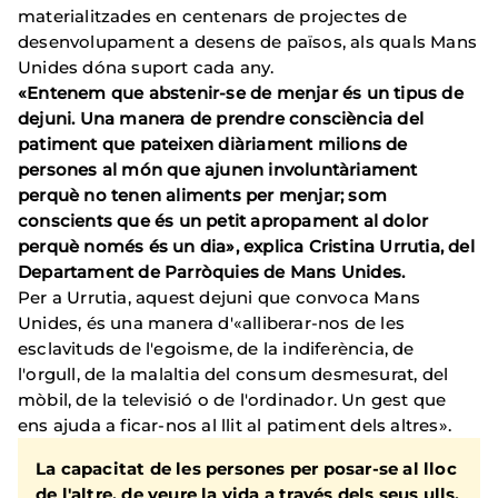
materialitzades en centenars de projectes de
desenvolupament a desens de països, als quals Mans
Unides dóna suport cada any.
«Entenem que abstenir-se de menjar és un tipus de
dejuni.
Una manera de prendre consciència del
patiment que pateixen diàriament milions de
persones al món que ajunen involuntàriament
perquè no tenen aliments per menjar;
som
conscients que és un petit apropament al dolor
perquè només és un dia», explica Cristina Urrutia, del
Departament de Parròquies de Mans Unides.
Per a Urrutia, aquest dejuni que convoca Mans
Unides, és una manera d'«alliberar-nos de les
esclavituds de l'egoisme, de la indiferència, de
l'orgull, de la malaltia del consum desmesurat, del
mòbil, de la televisió o de l'ordinador.
Un gest que
ens ajuda a ficar-nos al llit al patiment dels altres».
La capacitat de les persones per posar-se al lloc
de l'altre, de veure la vida a través dels seus ulls,