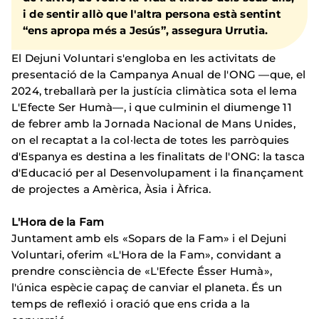
i de sentir allò que l'altra persona està sentint
“ens apropa més a Jesús”, assegura Urrutia.
El Dejuni Voluntari s'engloba en les activitats de
presentació de la Campanya Anual de l'ONG —que, el
2024, treballarà per la justícia climàtica sota el lema
L'Efecte Ser Humà—, i que culminin el diumenge 11
de febrer amb la Jornada Nacional de Mans Unides,
on el recaptat a la col·lecta de totes les parròquies
d'Espanya es destina a les finalitats de l'ONG: la tasca
d'Educació per al Desenvolupament i la finançament
de projectes a Amèrica, Àsia i Àfrica.
L'Hora de la Fam
Juntament amb els «Sopars de la Fam» i el Dejuni
Voluntari, oferim «L'Hora de la Fam», convidant a
prendre consciència de «L'Efecte Ésser Humà»,
l'única espècie capaç de canviar el planeta. És un
temps de reflexió i oració que ens crida a la