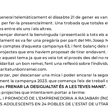
general telemàticament el dissabte 21 de gener es van 
 per fer-la presencialment. Una trobada que tots/es e
 entre els uns i els altres.
ençar donant la benvinguda i presentació a tots els a
dament es va fer una pregària per part del Mn.Josep M.
de comptes d'aquesta campanya 63, i fent balanç dels r
s projectes que ens haviem proposat de tirar endavant.
quest tema ja que es veia tot el procés des del no res 
idaritat un bon remei, fent una reflexió sobre l'individ
lidaritatunbonremei.com.
rzar, per descansar una mica i poder encarar la sego
ment la campanya 2023. que comença l'eix de treball qu
 és
FRENAR LA DESIGUALTAT ÉS A LES TEVES MANS”.
 projectes que intentarem portar a terme:
L I PROMOCIÓ DE L'EMPRENEDORIA A RAJABARI (ÍND
NOIES ADOLESCENTS EN 24 POBLES DE L’ES