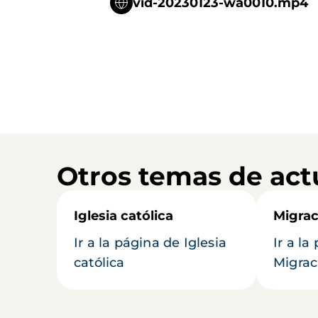
vid-20230123-wa0010.mp4
Otros temas de act
Iglesia católica
Migrac
Ir a la página de Iglesia
Ir a la
católica
Migrac