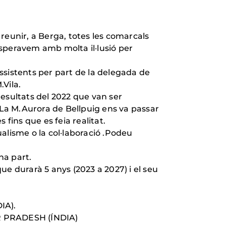
reunir, a Berga, totes les comarcals
speravem amb molta il·lusió per
ssistents per part de la delegada de
Vila.
esultats del 2022 que van ser
 La M.Aurora de Bellpuig ens va passar
fins que es feia realitat.
ualisme o la col·laboració .Podeu
na part.
e durarà 5 anys (2023 a 2027) i el seu
IA).
TAT DE UTTAR PRADESH (ÍNDIA)