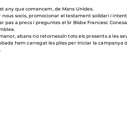
st any que comencem, de Mans Unides.
 nous socis, promocionar el testament solidari i intent
r pas a precs i preguntes el Sr Bisbe Francesc Cones
amblea.
or, abans no retornessin tots els presents a les sev
obada hem carregat les piles per iniciar la campanya d
r la vostra presència.