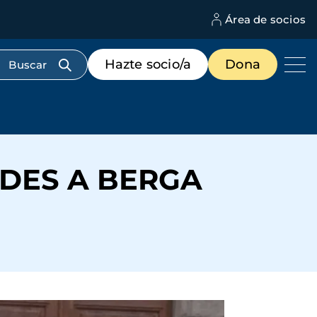
Área de socios
M
d
c
Menú
Hazte socio/a
Dona
d
de
us
destacados
cabecera
DES A BERGA