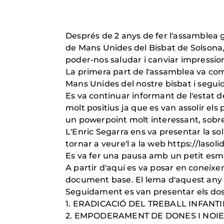
Després de 2 anys de fer l'assamblea 
de Mans Unides del Bisbat de Solsona,
poder-nos saludar i canviar impressions
La primera part de l'assamblea va com
Mans Unides del nostre bisbat i segui
Es va continuar informant de l'estat 
molt positius ja que es van assolir el
un powerpoint molt interessant, sobre a
L'Enric Segarra ens va presentar la sol
tornar a veure'l a la web https://laso
Es va fer una pausa amb un petit esmo
A partir d'aquí es va posar en coneixe
document base. El lema d'aquest any
Seguidament es van presentar els dos
1. ERADICACIÓ DEL TREBALL INFANTI
2. EMPODERAMENT DE DONES I 