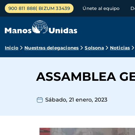
Pasar
Menú
900 811 888
BIZUM 33439
Únete al equipo
D
al
principal
contenido
principal
Ruta
Inicio
Nuestras delegaciones
Solsona
Noticias
de
navegación
ASSAMBLEA GE
Sábado, 21 enero, 2023