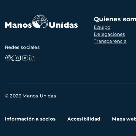
Navegación
Quienes so
principal
Equipo
Delegaciones
Transparencia
Redes sociales
Información
© 2026 Manos Unidas
de
contacto
Menú
Información a socios
Accesibilidad
Mapa we
secundario