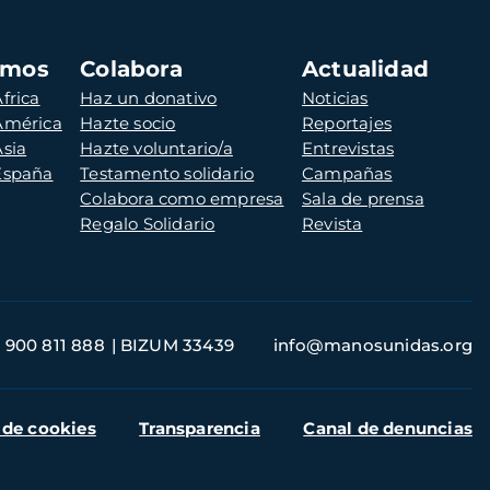
amos
Colabora
Actualidad
frica
Haz un donativo
Noticias
 América
Hazte socio
Reportajes
Asia
Hazte voluntario/a
Entrevistas
 España
Testamento solidario
Campañas
Colabora como empresa
Sala de prensa
Regalo Solidario
Revista
900 811 888
BIZUM 33439
info@manosunidas.org
 de cookies
Transparencia
Canal de denuncias