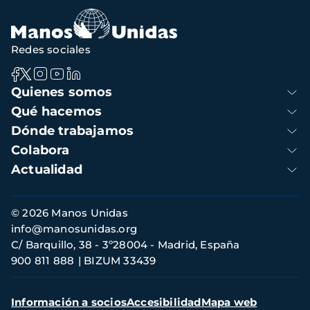
navegación
Redes sociales
Navegación
Quienes somos
principal
Qué hacemos
Dónde trabajamos
Colabora
Actualidad
Información
© 2026 Manos Unidas
de
info@manosunidas.org
contacto
C/ Barquillo, 38 - 3º28004 - Madrid, España
900 811 888
BIZUM 33439
Menú
Información a socios
Accesibilidad
Mapa web