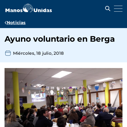
Pasar
al
contenido
principal
Ruta
Noticias
de
Ayuno voluntario en Berga
navegación
Miércoles, 18 julio, 2018