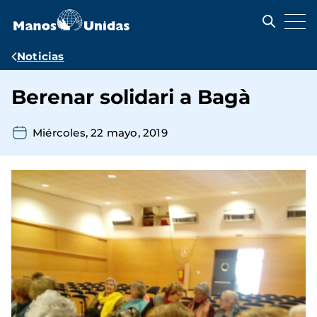
Pasar
al
contenido
principal
Ruta
Noticias
de
Berenar solidari a Bagà
navegación
Miércoles, 22 mayo, 2019