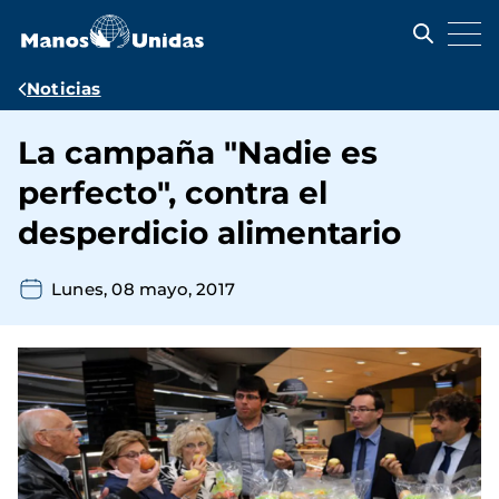
Pasar
al
contenido
principal
Ruta
Noticias
de
La campaña "Nadie es
navegación
perfecto", contra el
desperdicio alimentario
Lunes, 08 mayo, 2017