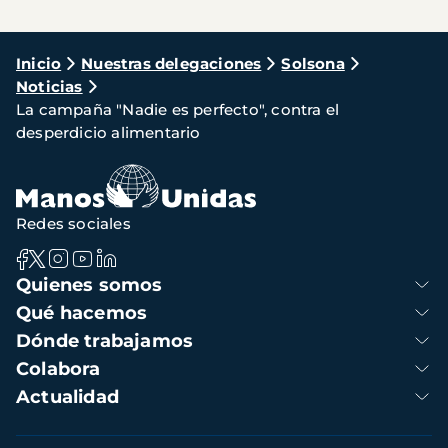
Ruta
Inicio
Nuestras delegaciones
Solsona
Noticias
de
La campaña "Nadie es perfecto", contra el
navegación
desperdicio alimentario
Redes sociales
Navegación
Quienes somos
principal
Qué hacemos
Dónde trabajamos
Colabora
Actualidad