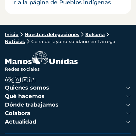
Ir a la página de Pueblos indígenas
Ruta
Inicio
Nuestras delegaciones
Solsona
Noticias
Cena del ayuno solidario en Tàrrega
de
navegación
Redes sociales
Navegación
Quienes somos
principal
Qué hacemos
Dónde trabajamos
Colabora
Actualidad