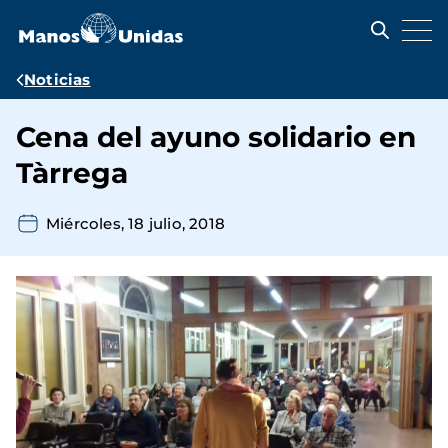
Pasar
al
contenido
principal
Ruta
Noticias
de
Cena del ayuno solidario en
navegación
Tàrrega
Miércoles, 18 julio, 2018