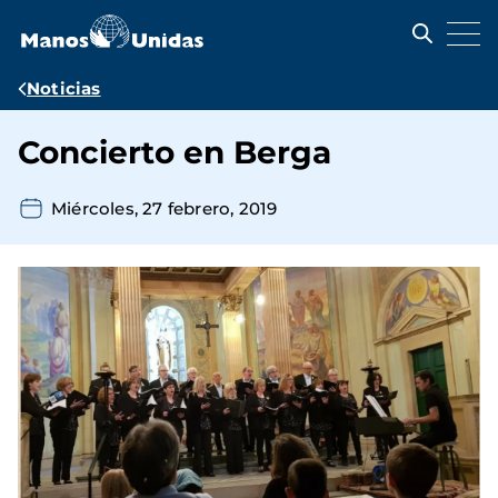
Pasar
al
contenido
principal
Ruta
Noticias
de
Concierto en Berga
navegación
Miércoles, 27 febrero, 2019