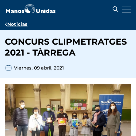
Pasar
al
contenido
principal
Ruta
Noticias
de
CONCURS CLIPMETRATGES
navegación
2021 - TÀRREGA
Viernes, 09 abril, 2021