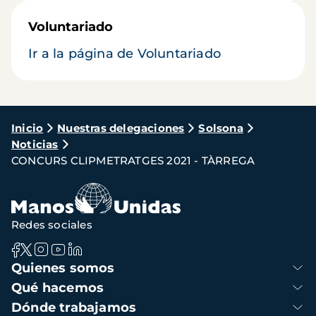
Voluntariado
Ir a la página de Voluntariado
Ruta
Inicio
Nuestras delegaciones
Solsona
Noticias
de
CONCURS CLIPMETRATGES 2021 - TÀRREGA
navegación
Redes sociales
Navegación
Quienes somos
principal
Qué hacemos
Dónde trabajamos