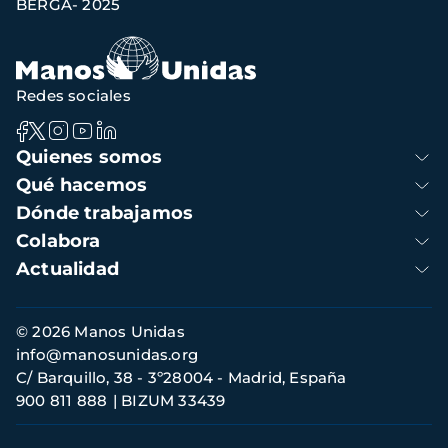
BERGA- 2025
Redes sociales
Navegación
Quienes somos
principal
Qué hacemos
Dónde trabajamos
Colabora
Actualidad
Información
© 2026 Manos Unidas
de
info@manosunidas.org
contacto
C/ Barquillo, 38 - 3º28004 - Madrid, España
900 811 888
BIZUM 33439