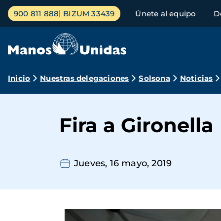
Pasar
Menú
900 811 888
BIZUM 33439
Únete al equipo
D
al
principal
contenido
principal
Ruta
Inicio
Nuestras delegaciones
Solsona
Noticias
de
navegación
Fira a Gironella
Jueves, 16 mayo, 2019