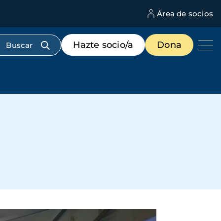
Área de socios
M
d
c
Menú
Hazte socio/a
Dona
d
de
us
destacados
cabecera