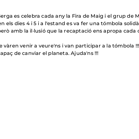
ga es celebra cada any la Fira de Maig i el grup de Ma
els dies 4 i 5 i a l'estand es va fer una tómbola solidà
 però amb la il·lusió que la recaptació ens apropa cada
 vàren venir a veure'ns i van participar a la tómbola !!
apaç de canviar el planeta. Ajuda'ns !!!