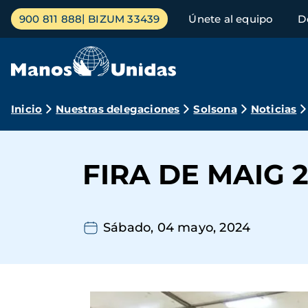
Pasar
Menú
900 811 888
BIZUM 33439
Únete al equipo
D
al
principal
contenido
principal
Ruta
Inicio
Nuestras delegaciones
Solsona
Noticias
de
navegación
FIRA DE MAIG 
Sábado, 04 mayo, 2024