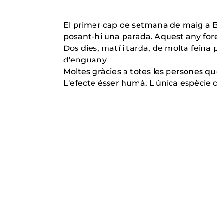
El primer cap de setmana de maig a Ber
posant-hi una parada. Aquest any foren 
Dos dies, matí i tarda, de molta feina
d'enguany.
Moltes gràcies a totes les persones que
L'efecte ésser humà. L'única espècie c