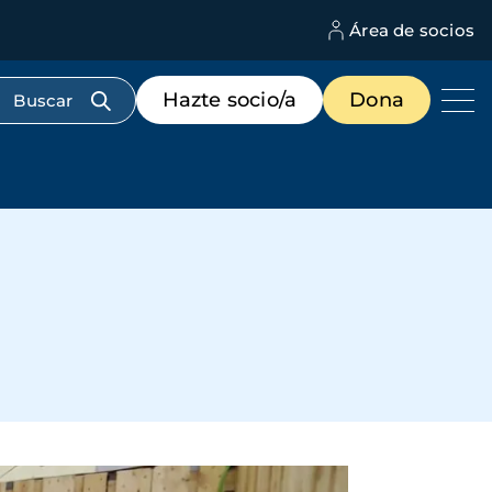
Área de socios
M
d
c
Menú
Hazte socio/a
Dona
d
de
us
destacados
cabecera