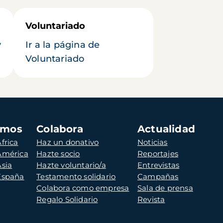
Voluntariado
y
Ir a la página de
Voluntariado
amos
Colabora
Actualidad
frica
Haz un donativo
Noticias
 América
Hazte socio
Reportajes
Asia
Hazte voluntario/a
Entrevistas
 España
Testamento solidario
Campañas
Colabora como empresa
Sala de prensa
Regalo Solidario
Revista