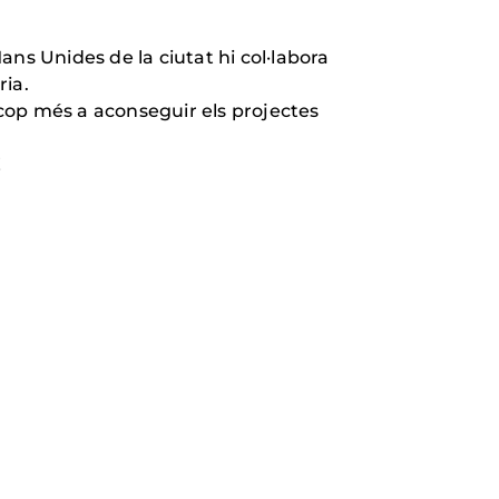
ns Unides de la ciutat hi col·labora
ria.
 cop més a aconseguir els projectes
!