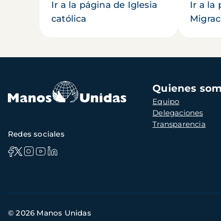
Ir a la página de Iglesia
Ir a la
católica
Migrac
Navegación
Quienes so
principal
Equipo
Delegaciones
Transparencia
Redes sociales
Información
© 2026 Manos Unidas
de