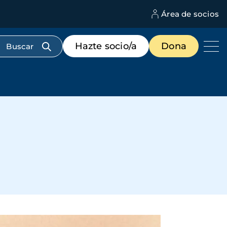
Área de socios
M
d
c
Menú
Hazte socio/a
Dona
d
de
us
destacados
cabecera