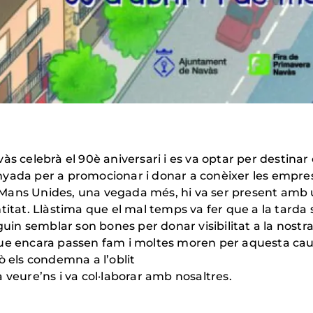
s celebrà el 90è aniversari i es va optar per destinar 
ada per a promocionar i donar a conèixer les empreses 
Mans Unides, una vegada més, hi va ser present amb u
titat. Llàstima que el mal temps va fer que a la tarda 
uguin semblar son bones per donar visibilitat a la nost
que encara passen fam i moltes moren per aquesta cau
ò els condemna a l’oblit
 veure’ns i va col·laborar amb nosaltres.