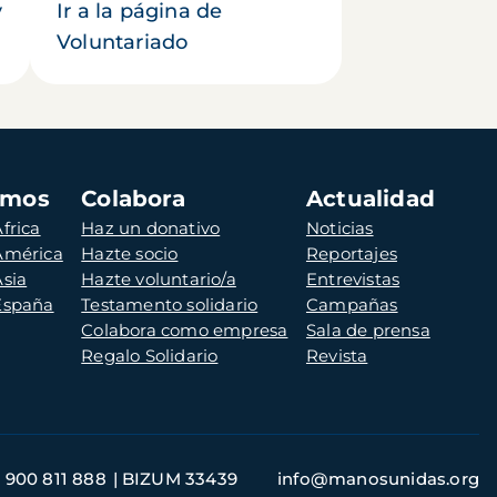
y
Ir a la página de
Voluntariado
amos
Colabora
Actualidad
frica
Haz un donativo
Noticias
 América
Hazte socio
Reportajes
Asia
Hazte voluntario/a
Entrevistas
 España
Testamento solidario
Campañas
Colabora como empresa
Sala de prensa
Regalo Solidario
Revista
900 811 888
BIZUM 33439
info@manosunidas.org