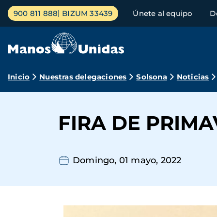
Pasar
Menú
900 811 888
BIZUM 33439
Únete al equipo
D
al
principal
contenido
principal
Ruta
Inicio
Nuestras delegaciones
Solsona
Noticias
de
navegación
FIRA DE PRIM
Domingo, 01 mayo, 2022