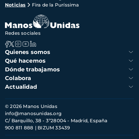
Noticias
Fira de la Puríssima
de
navegación
Redes sociales
Navegación
Quienes somos
principal
Qué hacemos
Dónde trabajamos
Colabora
Actualidad
Información
© 2026 Manos Unidas
de
info@manosunidas.org
contacto
C/ Barquillo, 38 - 3º28004 - Madrid, España
900 811 888
BIZUM 33439