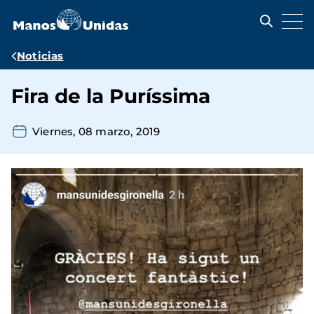
Pasar
al
contenido
principal
Ruta
Noticias
de
Fira de la Puríssima
navegación
Viernes, 08 marzo, 2019