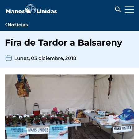
Pasar
al
contenido
principal
Ruta
Noticias
de
Fira de Tardor a Balsareny
navegación
Lunes, 03 diciembre, 2018