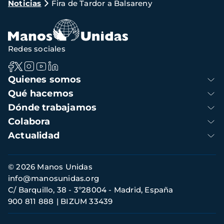
Noticias
Fira de Tardor a Balsareny
de
navegación
Redes sociales
Navegación
Quienes somos
principal
Qué hacemos
Dónde trabajamos
Colabora
Actualidad
Información
© 2026 Manos Unidas
de
info@manosunidas.org
contacto
C/ Barquillo, 38 - 3º28004 - Madrid, España
900 811 888
BIZUM 33439