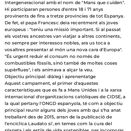
Intergeneracional amb el nom de "Mans que cuiden".
Hi participaran persones d'entre 18 i 71 anys
provinents de fins a tretze províncies de tot Espanya.
De fet, el papa Francesc deia recentment als joves
europeus : "teniu una missió important. Si al passat
els vostres ancestres van viatjar a altres continents,
no sempre per interessos nobles, ara us toca a
vosaltres presentar al món una nova cara d'Europa".
"És urgent reduir el consum no només de
combustibles fòssils, sinó també de moltes coses
supèrflues", i els animava a alçar la veu.
Objectiu principal: diàleg i aprenentatge
Aquest campament, el primer d'aquestes
característiques que es fa a Mans Unides i a la xarxa
internacional d'organitzacions catòliques de CIDSE, a
la qual pertany l'ONGD espanyola, té com a objectiu
principal reunir alguns dels joves amb qui s'ha anat
treballant des de 2015, arran de la publicació de
l'encíclica Laudato si', en temes com la cura del
planeta i els estils de vida sostenibles, per incorporar