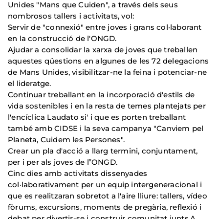
Unides "Mans que Cuiden", a través dels seus
nombrosos tallers i activitats, vol:
Servir de "connexió" entre joves i grans col·laborant
en la construcció de l'ONGD.
Ajudar a consolidar la xarxa de joves que treballen
aquestes qüestions en algunes de les 72 delegacions
de Mans Unides, visibilitzar-ne la feina i potenciar-ne
el lideratge.
Continuar treballant en la incorporació d'estils de
vida sostenibles i en la resta de temes plantejats per
l'encíclica Laudato si' i que es porten treballant
també amb CIDSE i la seva campanya "Canviem pel
Planeta, Cuidem les Persones".
Crear un pla d'acció a llarg termini, conjuntament,
per i per als joves de l‟ONGD.
Cinc dies amb activitats dissenyades
col·laborativament per un equip intergeneracional i
que es realitzaran sobretot a l'aire lliure: tallers, vídeo
fòrums, excursions, moments de pregària, reflexió i
debat per divertir-se i construir comunitat junts.A