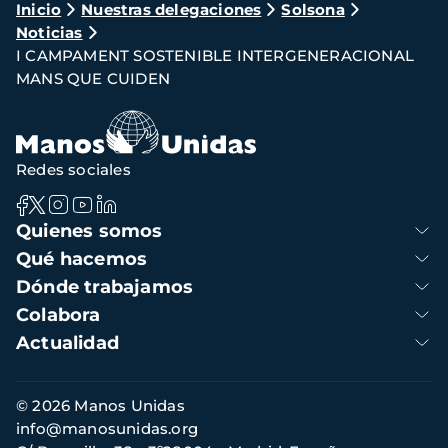
Ruta
Inicio
Nuestras delegaciones
Solsona
Noticias
de
I CAMPAMENT SOSTENIBLE INTERGENERACIONAL
navegación
MANS QUE CUIDEN
Redes sociales
Navegación
Quienes somos
principal
Qué hacemos
Dónde trabajamos
Colabora
Actualidad
Información
© 2026 Manos Unidas
de
info@manosunidas.org
contacto