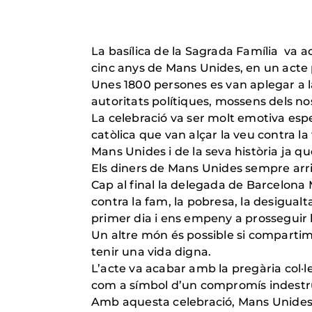
La basílica de la Sagrada Família va a
cinc anys de Mans Unides, en un acte 
Unes 1800 persones es van aplegar a la
autoritats polítiques, mossens dels no
La celebració va ser molt emotiva esp
catòlica que van alçar la veu contra la 
Mans Unides i de la seva història ja qu
Els diners de Mans Unides sempre arri
Cap al final la delegada de Barcelona 
contra la fam, la pobresa, la desigual
primer dia i ens empeny a prosseguir 
Un altre món és possible si compartim l
tenir una vida digna.
L’acte va acabar amb la pregària col·
com a símbol d’un compromís indestru
Amb aquesta celebració, Mans Unides re