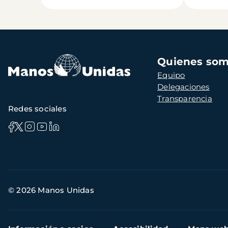
Navegación
Quienes so
principal
Equipo
Delegaciones
Transparencia
Redes sociales
Información
© 2026 Manos Unidas
de
contacto
Menú