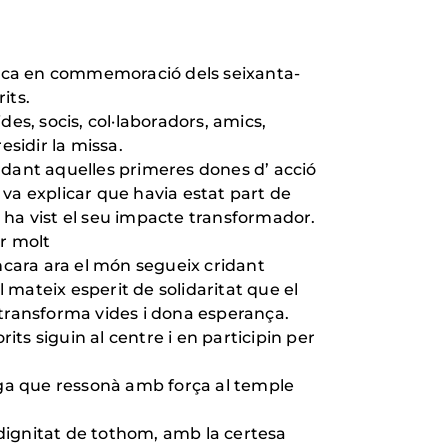
ística en commemoració dels seixanta-
its.
es, socis, col·laboradors, amics,
esidir la missa.
rdant aquelles primeres dones d’ acció
ll va explicar que havia estat part de
e ha vist el seu impacte transformador.
er molt
ncara ara el món segueix cridant
 mateix esperit de solidaritat que el
 transforma vides i dona esperança.
its siguin al centre i en participin per
iga que ressonà amb força al temple
 dignitat de tothom, amb la certesa