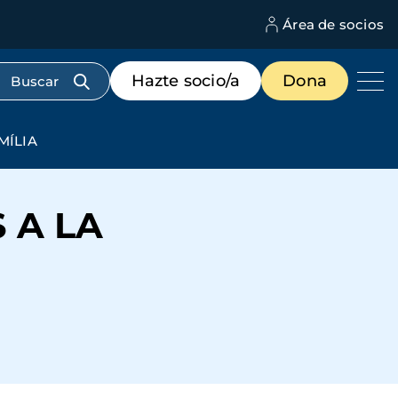
Área de socios
M
d
c
Menú
Hazte socio/a
Dona
d
de
us
destacados
cabecera
MÍLIA
 A LA