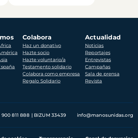
amos
Colabora
Actualidad
frica
Haz un donativo
Noticias
 América
Hazte socio
Reportajes
Asia
Hazte voluntario/a
Entrevistas
 España
Testamento solidario
Campañas
Colabora como empresa
Sala de prensa
Regalo Solidario
Revista
900 811 888
BIZUM 33439
info@manosunidas.org