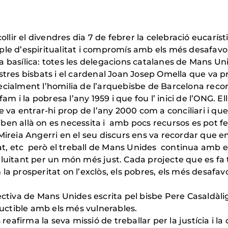
collir el divendres dia 7 de febrer la celebració eucar
ple d’espiritualitat i compromís amb els més desafavor
 basílica: totes les delegacions catalanes de Mans Unid
stres bisbats i el cardenal Joan Josep Omella que va pr
ecialment l’homilia de l’arquebisbe de Barcelona reco
fam i la pobresa l’any 1959 i que fou l’ inici de l’ONG. E
e va entrar-hi prop de l’any 2000 com a conciliari i qu
ben allà on es necessita i amb pocs recursos es pot f
Mireia Angerri en el seu discurs ens va recordar que e
tat, etc però el treball de Mans Unides continua amb el
lluitant per un món més just. Cada projecte que es fa
a prosperitat on l’exclòs, els pobres, els més desafavor
lectiva de Mans Unides escrita pel bisbe Pere Casaldàl
ctible amb els més vulnerables.
afirma la seva missió de treballar per la justícia i la