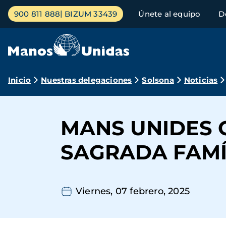
Pasar
Menú
900 811 888
BIZUM 33439
Únete al equipo
D
al
principal
contenido
principal
Ruta
Inicio
Nuestras delegaciones
Solsona
Noticias
de
navegación
MANS UNIDES C
SAGRADA FAMÍ
Viernes, 07 febrero, 2025