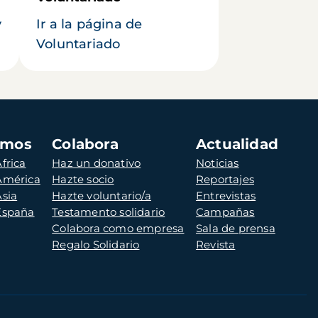
y
Ir a la página de
Voluntariado
amos
Colabora
Actualidad
frica
Haz un donativo
Noticias
 América
Hazte socio
Reportajes
Asia
Hazte voluntario/a
Entrevistas
 España
Testamento solidario
Campañas
Colabora como empresa
Sala de prensa
Regalo Solidario
Revista