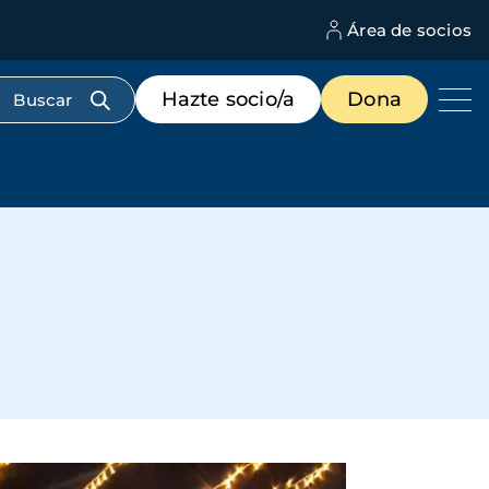
Área de socios
M
d
c
Menú
Hazte socio/a
Dona
d
de
us
destacados
cabecera