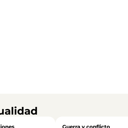
ualidad
iones
Guerra y conflicto