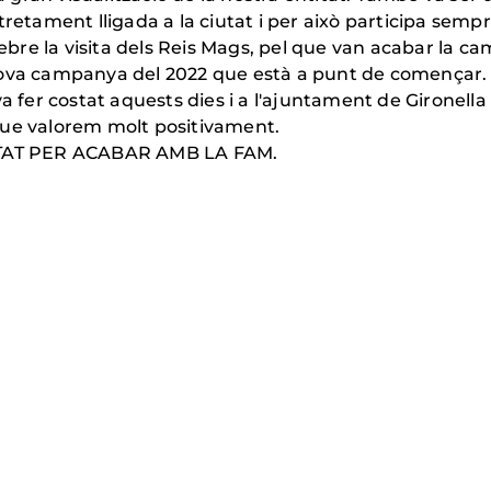
tretament lligada a la ciutat i per això participa semp
 rebre la visita dels Reis Mags, pel que van acabar la 
nova campanya del 2022 que està a punt de començar.
a fer costat aquests dies i a l'ajuntament de Gironella
que valorem molt positivament.
RITAT PER ACABAR AMB LA FAM.