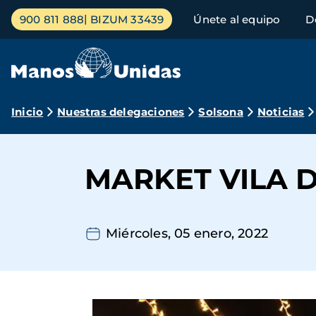
Pasar
Menú
900 811 888
BIZUM 33439
Únete al equipo
D
al
principal
contenido
principal
Ruta
Inicio
Nuestras delegaciones
Solsona
Noticias
de
navegación
MARKET VILA 
Miércoles, 05 enero, 2022