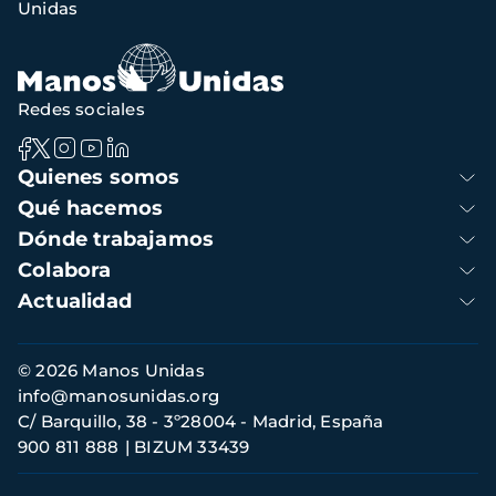
Unidas
Redes sociales
Navegación
Quienes somos
principal
Qué hacemos
Dónde trabajamos
Colabora
Actualidad
Información
© 2026 Manos Unidas
de
info@manosunidas.org
contacto
C/ Barquillo, 38 - 3º28004 - Madrid, España
900 811 888
BIZUM 33439