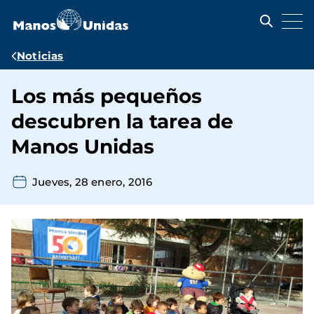
Pasar
al
contenido
principal
Ruta
Noticias
de
Los más pequeños
navegación
descubren la tarea de
Manos Unidas
Jueves, 28 enero, 2016