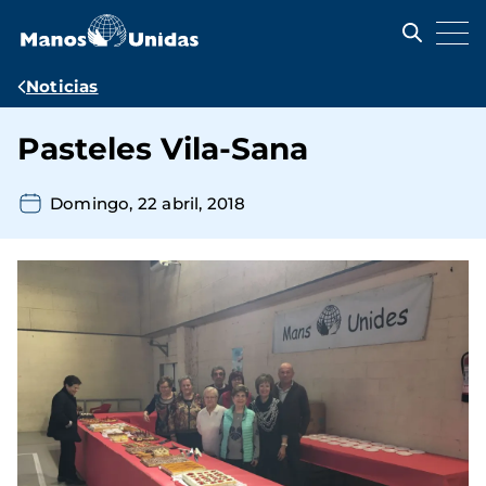
Pasar
al
contenido
principal
Ruta
Noticias
de
Pasteles Vila-Sana
navegación
Domingo, 22 abril, 2018