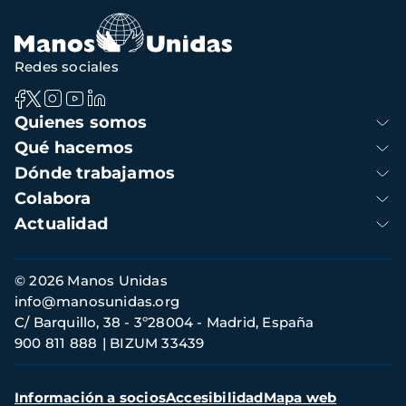
navegación
Redes sociales
Navegación
Quienes somos
principal
Qué hacemos
Dónde trabajamos
Colabora
Actualidad
Información
© 2026 Manos Unidas
de
info@manosunidas.org
contacto
C/ Barquillo, 38 - 3º28004 - Madrid, España
900 811 888
BIZUM 33439
Menú
Información a socios
Accesibilidad
Mapa web