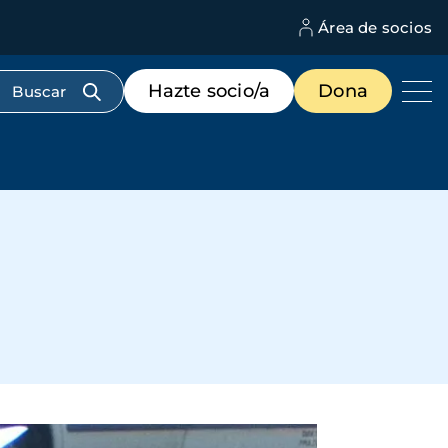
Área de socios
M
d
c
Menú
Hazte socio/a
Dona
d
de
us
destacados
cabecera