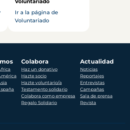
Voluntariado
y
Ir a la página de
Voluntariado
amos
Colabora
Actualidad
frica
Haz un donativo
Noticias
 América
Hazte socio
Reportajes
Asia
Hazte voluntario/a
Entrevistas
 España
Testamento solidario
Campañas
Colabora como empresa
Sala de prensa
Regalo Solidario
Revista