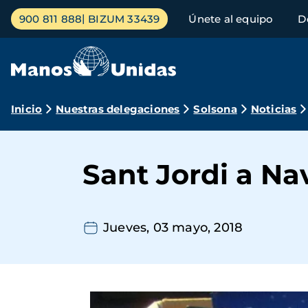
Pasar
Menú
900 811 888
BIZUM 33439
Únete al equipo
D
al
principal
contenido
principal
Ruta
Inicio
Nuestras delegaciones
Solsona
Noticias
de
navegación
Sant Jordi a Na
Jueves, 03 mayo, 2018