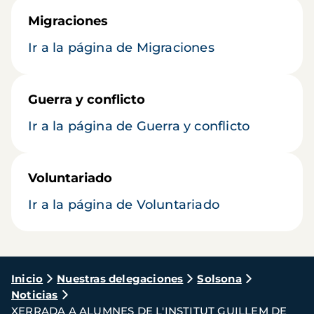
Migraciones
Ir a la página de Migraciones
Guerra y conflicto
Ir a la página de Guerra y conflicto
Voluntariado
Ir a la página de Voluntariado
Ruta
Inicio
Nuestras delegaciones
Solsona
Noticias
de
XERRADA A ALUMNES DE L'INSTITUT GUILLEM DE