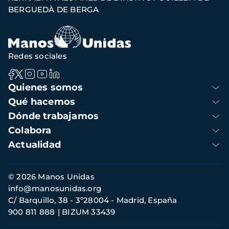
navegación
BERGUEDÀ DE BERGA
Redes sociales
Navegación
Quienes somos
principal
Qué hacemos
Dónde trabajamos
Colabora
Actualidad
Información
© 2026 Manos Unidas
de
info@manosunidas.org
contacto
C/ Barquillo, 38 - 3º28004 - Madrid, España
900 811 888
BIZUM 33439