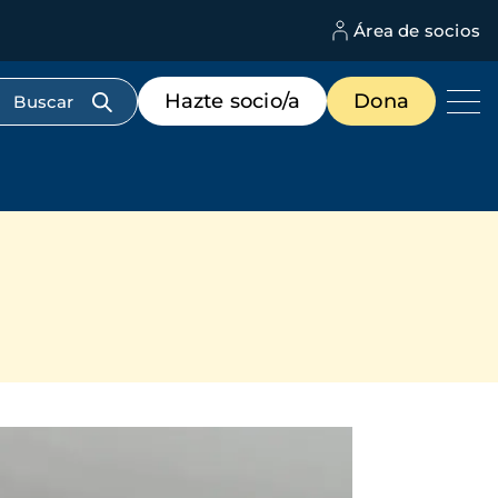
Área de socios
M
d
c
Menú
Hazte socio/a
Dona
d
de
us
destacados
cabecera