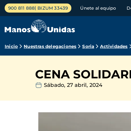
Pasar
Menú
900 811 888
BIZUM 33439
Únete al equipo
D
al
principal
contenido
principal
Ruta
Inicio
Nuestras delegaciones
Soria
Actividades
de
navegación
CENA SOLIDARI
Sábado, 27 abril, 2024