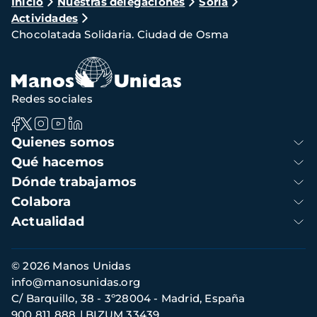
Ruta
Inicio
Nuestras delegaciones
Soria
Actividades
de
Chocolatada Solidaria. Ciudad de Osma
navegación
Redes sociales
Navegación
Quienes somos
principal
Qué hacemos
Dónde trabajamos
Colabora
Actualidad
Información
© 2026 Manos Unidas
de
info@manosunidas.org
contacto
C/ Barquillo, 38 - 3º28004 - Madrid, España
900 811 888
BIZUM 33439