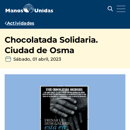
Pasar
al
contenido
principal
Ruta
Actividades
de
Chocolatada Solidaria.
navegación
Ciudad de Osma
Sábado, 01 abril, 2023