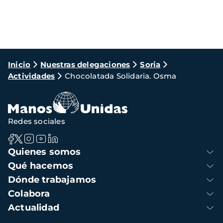
Ruta
Inicio
Nuestras delegaciones
Soria
Actividades
Chocolatada Solidaria. Osma
de
navegación
Redes sociales
Navegación
Quienes somos
principal
Qué hacemos
Dónde trabajamos
Colabora
Actualidad