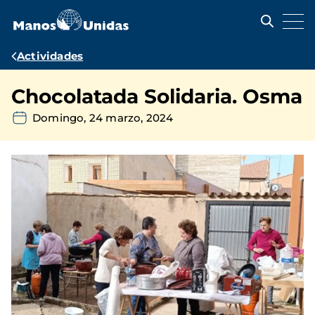
Pasar
al
contenido
principal
Ruta
Actividades
de
Chocolatada Solidaria. Osma
navegación
Domingo, 24 marzo, 2024