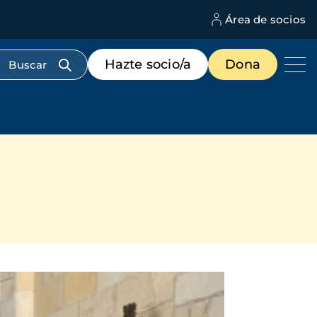
Área de socios
M
d
c
Menú
Hazte socio/a
Dona
d
de
us
destacados
cabecera