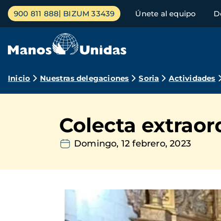
Pasar
Menú
900 811 888
BIZUM 33439
Únete al equipo
D
al
principal
contenido
principal
Ruta
Inicio
Nuestras delegaciones
Soria
Actividades
de
navegación
Colecta extraor
Domingo, 12 febrero, 2023