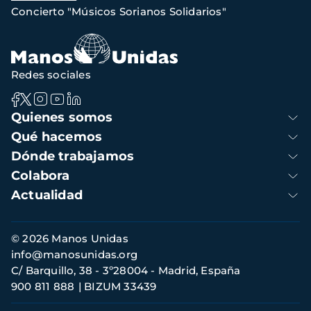
de
Concierto "Músicos Sorianos Solidarios"
navegación
Redes sociales
Navegación
Quienes somos
principal
Qué hacemos
Dónde trabajamos
Colabora
Actualidad
Información
© 2026 Manos Unidas
de
info@manosunidas.org
contacto
C/ Barquillo, 38 - 3º28004 - Madrid, España
900 811 888
BIZUM 33439