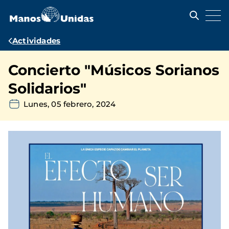
Pasar
al
contenido
principal
Ruta
Actividades
de
Concierto "Músicos Sorianos
navegación
Solidarios"
Lunes, 05 febrero, 2024