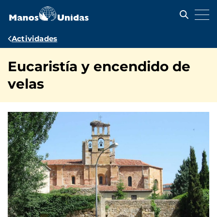
Pasar
al
contenido
principal
Ruta
Actividades
de
Eucaristía y encendido de
navegación
velas