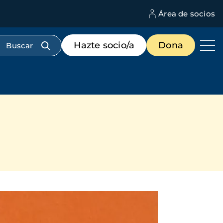
Área de socios
M
d
c
Menú
Hazte socio/a
Dona
d
de
us
destacados
cabecera