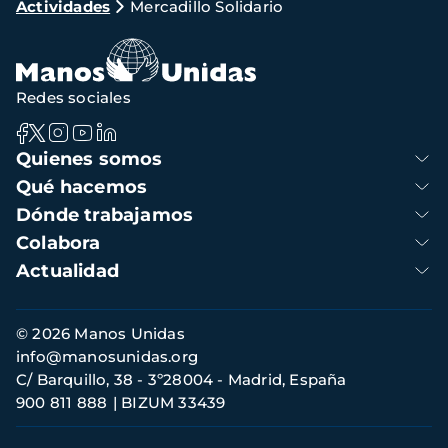
Actividades
Mercadillo Solidario
de
navegación
Redes sociales
Navegación
Quienes somos
principal
Qué hacemos
Dónde trabajamos
Colabora
Actualidad
Información
© 2026 Manos Unidas
de
info@manosunidas.org
contacto
C/ Barquillo, 38 - 3º28004 - Madrid, España
900 811 888
BIZUM 33439