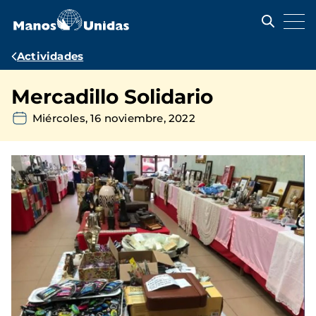
Pasar
al
contenido
principal
Ruta
Actividades
de
Mercadillo Solidario
navegación
Miércoles, 16 noviembre, 2022