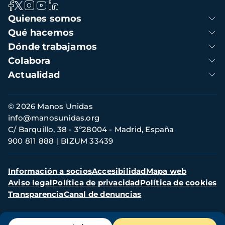
Navegación
Quienes somos
principal
Qué hacemos
Dónde trabajamos
Colabora
Actualidad
Información
© 2026 Manos Unidas
de
info@manosunidas.org
contacto
C/ Barquillo, 38 - 3º28004 - Madrid, España
900 811 888
BIZUM 33439
Menú
Información a socios
Accesibilidad
Mapa web
secundario
Aviso legal
Política de privacidad
Política de cookies
Transparencia
Canal de denuncias
Menú