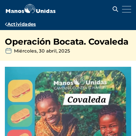
Pasar
al
contenido
principal
Ruta
Actividades
de
Operación Bocata. Covaleda
navegación
Miércoles, 30 abril, 2025