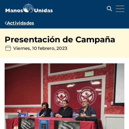
Pasar
al
contenido
principal
Ruta
Actividades
de
Presentación de Campaña
navegación
Viernes, 10 febrero, 2023