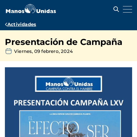
Pasar
al
contenido
principal
Ruta
Actividades
de
Presentación de Campaña
navegación
Viernes, 09 febrero, 2024