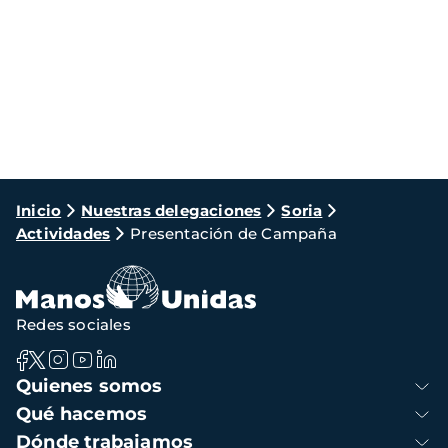
Ruta
Inicio
Nuestras delegaciones
Soria
Actividades
Presentación de Campaña
de
navegación
Redes sociales
Navegación
Quienes somos
principal
Qué hacemos
Dónde trabajamos