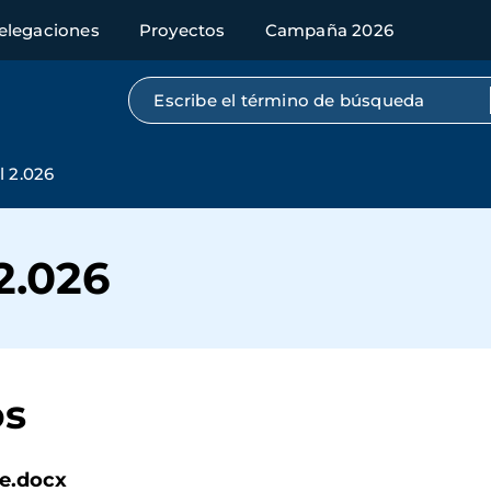
elegaciones
Proyectos
Campaña 2026
Búsqueda por texto completo
l 2.026
2.026
os
re.docx