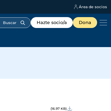
Área de socios
M
d
c
Menú
Hazte socio/a
Dona
d
de
us
destacados
cabecera
(16.97 KB)