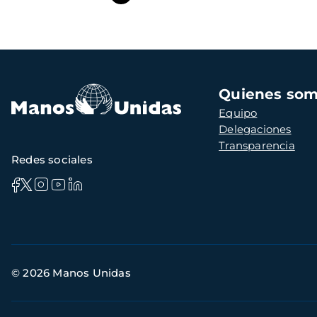
Navegación
Quienes so
principal
Equipo
Delegaciones
Transparencia
Redes sociales
Información
© 2026 Manos Unidas
de
contacto