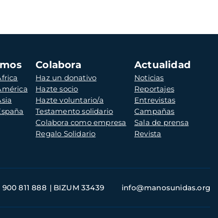
amos
Colabora
Actualidad
frica
Haz un donativo
Noticias
 América
Hazte socio
Reportajes
Asia
Hazte voluntario/a
Entrevistas
 España
Testamento solidario
Campañas
Colabora como empresa
Sala de prensa
Regalo Solidario
Revista
900 811 888
BIZUM 33439
info@manosunidas.org