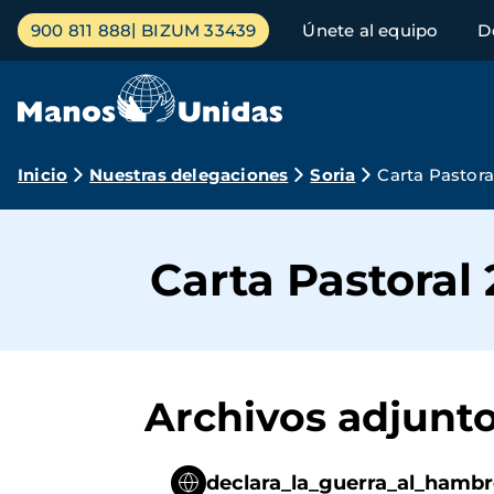
Pasar
Menú
900 811 888
BIZUM 33439
Únete al equipo
D
al
principal
contenido
principal
Ruta
Inicio
Nuestras delegaciones
Soria
Carta Pastora
de
navegación
Carta Pastoral 
Archivos adjunt
declara_la_guerra_al_hamb