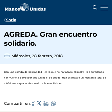
Pasar
al
contenido
principal
Ruta
Soria
de
AGREDA. Gran encuentro
navegación
solidario.
Miércoles, 28 febrero, 2018
Con una comida de hermandad - en la que no ha faltado el postre - los agredeños
han vuelto a demostrar que juntos sí se puede. Han ecaudado un montante total de
4.000 euros que se destinarán a Manos Unidas.
Compartir en