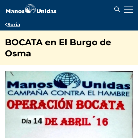
Pasar
al
contenido
principal
Ruta
Soria
de
BOCATA en El Burgo de
navegación
Osma