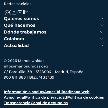
Redes sociales
Navegación
Quienes somos
principal
Qué hacemos
Dónde trabajamos
Colabora
Actualidad
Información
© 2026 Manos Unidas
de
info@manosunidas.org
contacto
C/ Barquillo, 38 - 3º28004 - Madrid, España
900 811 888
BIZUM 33439
Menú
Información a socios
Accesibilidad
Mapa web
secundario
Aviso legal
Política de privacidad
Política de cookies
Transparencia
Canal de denuncias