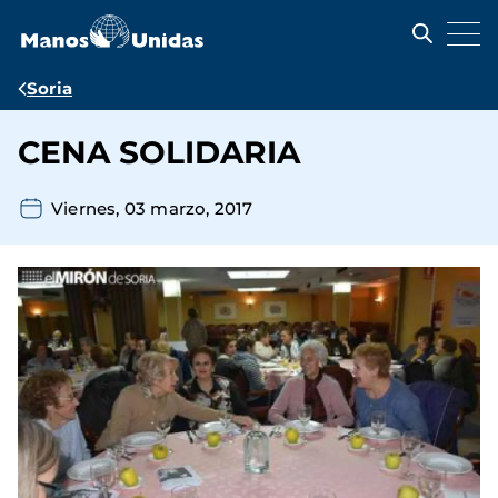
Pasar
al
contenido
principal
Ruta
Soria
de
CENA SOLIDARIA
navegación
Viernes, 03 marzo, 2017