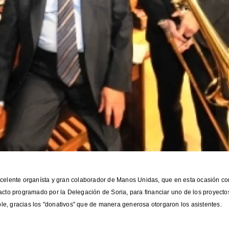
celente organísta y gran colaborador de Manos Unidas, que en esta ocasión con
acto programado por la Delegación de Soria, para financiar uno de los proyecto
e, gracias los "donativos" que de manera generosa otorgaron los asistentes.