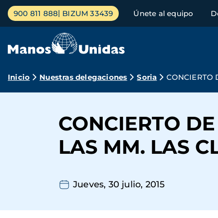
Pasar
Menú
900 811 888
BIZUM 33439
Únete al equipo
D
al
principal
contenido
principal
Ruta
Inicio
Nuestras delegaciones
Soria
CONCIERTO D
de
navegación
CONCIERTO DE
LAS MM. LAS C
Jueves, 30 julio, 2015