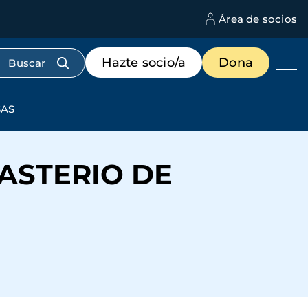
Área de socios
M
d
c
Menú
Hazte socio/a
Dona
d
de
us
destacados
cabecera
SAS
ASTERIO DE