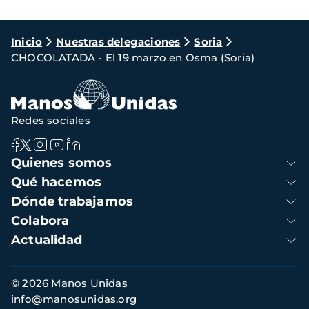
Ruta
Inicio
Nuestras delegaciones
Soria
CHOCOLATADA - El 19 marzo en Osma (Soria)
de
navegación
Redes sociales
Navegación
Quienes somos
principal
Qué hacemos
Dónde trabajamos
Colabora
Actualidad
Información
© 2026 Manos Unidas
de
info@manosunidas.org
contacto