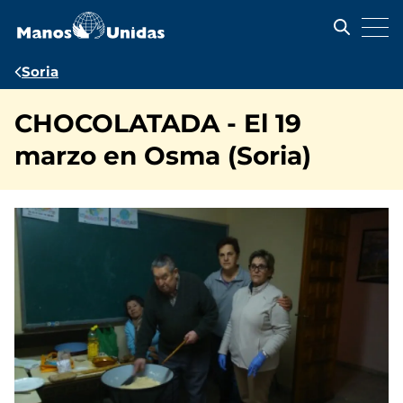
Pasar
al
contenido
principal
Ruta
Soria
de
CHOCOLATADA - El 19
navegación
marzo en Osma (Soria)