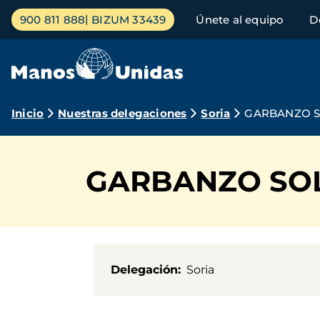
Pasar
Menú
900 811 888
BIZUM 33439
Únete al equipo
D
al
principal
contenido
principal
Ruta
Inicio
Nuestras delegaciones
Soria
GARBANZO SO
de
navegación
GARBANZO SOLI
Delegación
Soria