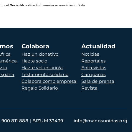
otor el
Mesón Marcelino
todo nuestro reconocimiento. Y de
amos
Colabora
Actualidad
frica
Haz un donativo
Noticias
 América
Hazte socio
Reportajes
Asia
Hazte voluntario/a
Entrevistas
 España
Testamento solidario
Campañas
Colabora como empresa
Sala de prensa
Regalo Solidario
Revista
900 811 888
BIZUM 33439
info@manosunidas.org