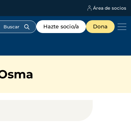
Área de socios
M
d
c
Menú
Hazte socio/a
Dona
d
de
us
destacados
cabecera
 Osma