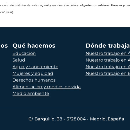
asión de disfrutar de esta original y suculenta iniciativa:
el garbanzo solidario
. Para su prom
co/Brasil)
mos
Qué hacemos
Dónde trabaj
Educación
Nuestro trabajo en Á
Salud
Nuestro trabajo en
Agua y saneamiento
Nuestro trabajo en 
Mujeres y equidad
Nuestro trabajo en
Derechos humanos
Alimentación y medios de vida
Medio ambiente
C/ Barquillo, 38 - 3º28004 - Madrid, España