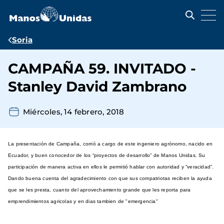
Pasar
al
contenido
principal
Ruta
Soria
de
CAMPAÑA 59. INVITADO -
navegación
Stanley David Zambrano
Miércoles, 14 febrero, 2018
La presentación de Campaña, corrió a cargo de este ingeniero agrónomo, nacido en
Ecuador, y buen conocedor de los “proyectos de desarrollo” de Manos Unidas. Su
participación de manera activa en ellos le permitió hablar con autoridad y “veracidad”.
Dando buena cuenta del agradecimiento con que sus compatriotas reciben la ayuda
que se les presta, cuanto del aprovechamiento grande que les reporta para
emprendimientos agricolas y en dias tambien de "emergencia"