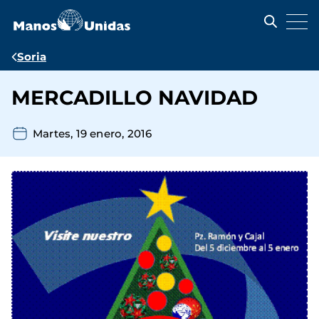
Pasar
al
contenido
principal
Ruta
Soria
de
MERCADILLO NAVIDAD
navegación
Martes, 19 enero, 2016