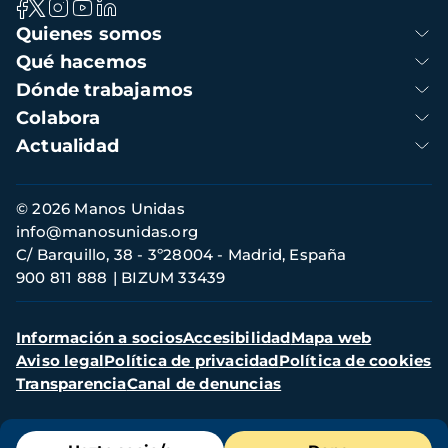
Navegación
Quienes somos
principal
Qué hacemos
Dónde trabajamos
Colabora
Actualidad
Información
© 2026 Manos Unidas
de
info@manosunidas.org
contacto
C/ Barquillo, 38 - 3º28004 - Madrid, España
900 811 888
BIZUM 33439
Menú
Información a socios
Accesibilidad
Mapa web
secundario
Aviso legal
Política de privacidad
Política de cookies
Transparencia
Canal de denuncias
Menú