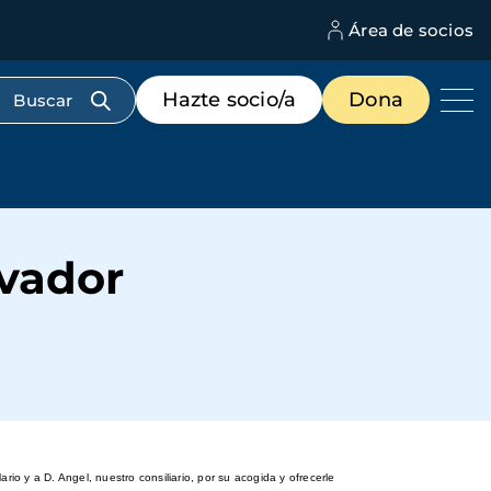
Área de socios
M
d
c
Menú
Hazte socio/a
Dona
d
de
us
destacados
cabecera
lvador
o y a D. Angel, nuestro consiliario, por su acogida y ofrecerle