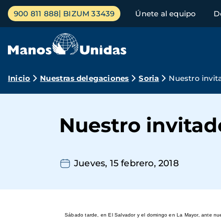
Pasar
Menú
900 811 888
BIZUM 33439
Únete al equipo
D
al
principal
contenido
principal
Ruta
Inicio
Nuestras delegaciones
Soria
Nuestro invit
de
navegación
Nuestro invitad
Jueves, 15 febrero, 2018
Sábado tarde, en El Salvador y el domingo en La Mayor, ante nuev