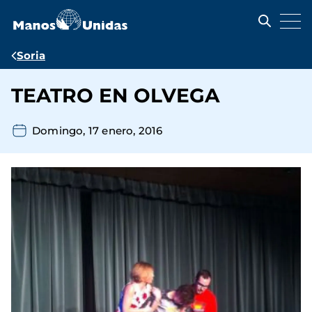
Pasar
al
contenido
principal
Ruta
Soria
de
TEATRO EN OLVEGA
navegación
Domingo, 17 enero, 2016