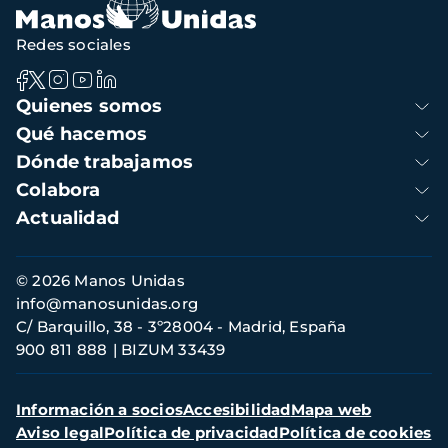
Redes sociales
Navegación
Quienes somos
principal
Qué hacemos
Dónde trabajamos
Colabora
Actualidad
Información
© 2026 Manos Unidas
de
info@manosunidas.org
contacto
C/ Barquillo, 38 - 3º28004 - Madrid, España
900 811 888
BIZUM 33439
Menú
Información a socios
Accesibilidad
Mapa web
secundario
Aviso legal
Política de privacidad
Política de cookies