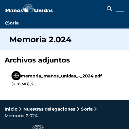
Pasar
al
contenido
principal
Ruta
Soria
de
Memoria 2.024
navegación
Archivos adjuntos
memoria_manos_unidas_-_2024.pdf
(6.28 MB)
Ruta
Inicio
Nuestras delegaciones
Soria
Memoria 2.024
de
navegación