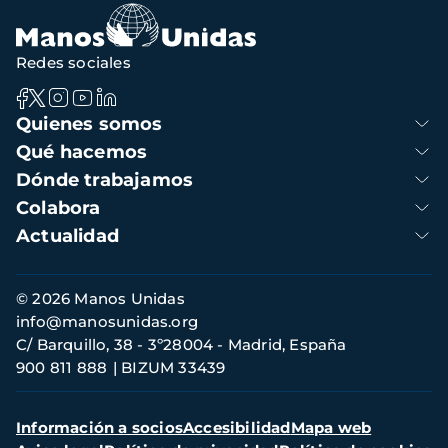
Redes sociales
Navegación
Quienes somos
principal
Qué hacemos
Dónde trabajamos
Colabora
Actualidad
Información
© 2026 Manos Unidas
de
info@manosunidas.org
contacto
C/ Barquillo, 38 - 3º28004 - Madrid, España
900 811 888
BIZUM 33439
Menú
Información a socios
Accesibilidad
Mapa web
secundario