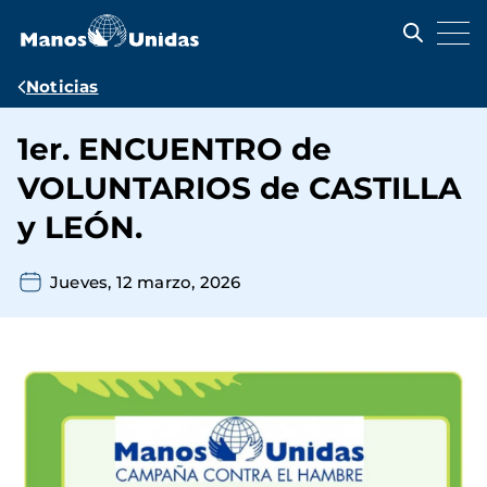
Pasar
al
contenido
principal
Ruta
Noticias
de
1er. ENCUENTRO de
navegación
VOLUNTARIOS de CASTILLA
y LEÓN.
Jueves, 12 marzo, 2026