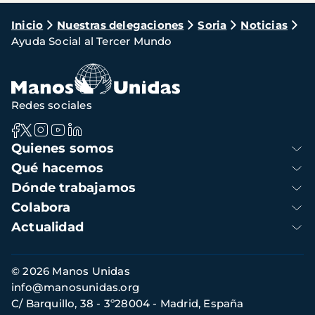
Ruta
Inicio
Nuestras delegaciones
Soria
Noticias
Ayuda Social al Tercer Mundo
de
navegación
Redes sociales
Navegación
Quienes somos
principal
Qué hacemos
Dónde trabajamos
Colabora
Actualidad
Información
© 2026 Manos Unidas
de
info@manosunidas.org
contacto
C/ Barquillo, 38 - 3º28004 - Madrid, España