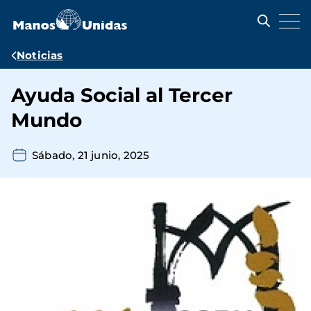
Pasar
al
contenido
principal
Ruta
Noticias
de
Ayuda Social al Tercer
navegación
Mundo
Sábado, 21 junio, 2025