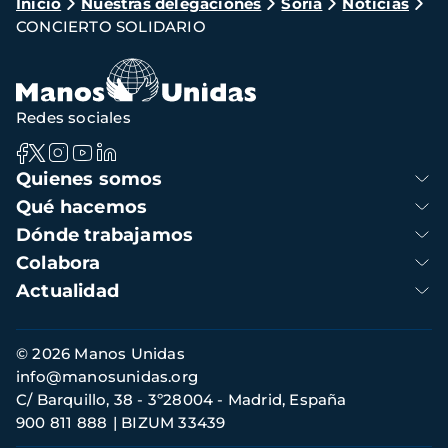
Ruta
Inicio
Nuestras delegaciones
Soria
Noticias
CONCIERTO SOLIDARIO
de
navegación
Redes sociales
Navegación
Quienes somos
principal
Qué hacemos
Dónde trabajamos
Colabora
Actualidad
Información
© 2026 Manos Unidas
de
info@manosunidas.org
contacto
C/ Barquillo, 38 - 3º28004 - Madrid, España
900 811 888
BIZUM 33439