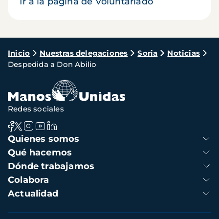
Ir a la página de Voluntariado
Ruta
Inicio
Nuestras delegaciones
Soria
Noticias
Despedida a Don Abilio
de
navegación
Redes sociales
Navegación
Quienes somos
principal
Qué hacemos
Dónde trabajamos
Colabora
Actualidad